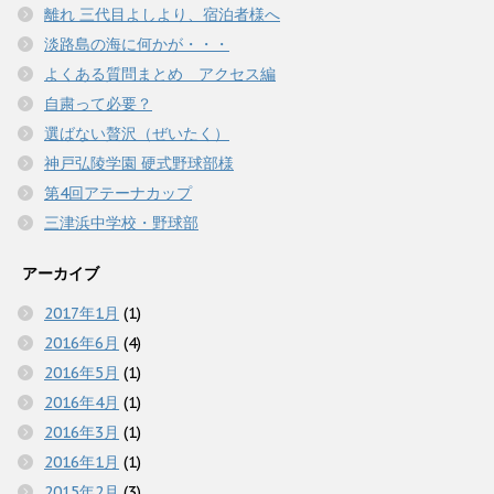
離れ 三代目よしより、宿泊者様へ
淡路島の海に何かが・・・
よくある質問まとめ アクセス編
自粛って必要？
選ばない贅沢（ぜいたく）
神戸弘陵学園 硬式野球部様
第4回アテーナカップ
三津浜中学校・野球部
アーカイブ
2017年1月
(1)
2016年6月
(4)
2016年5月
(1)
2016年4月
(1)
2016年3月
(1)
2016年1月
(1)
2015年2月
(3)