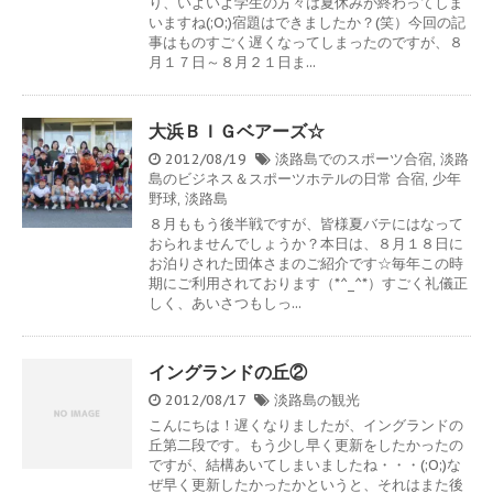
り、いよいよ学生の方々は夏休みが終わってしま
いますね(;O;)宿題はできましたか？(笑）今回の記
事はものすごく遅くなってしまったのですが、８
月１７日～８月２１日ま...
大浜ＢＩＧベアーズ☆
2012/08/19
淡路島でのスポーツ合宿
,
淡路
島のビジネス＆スポーツホテルの日常
合宿
,
少年
野球
,
淡路島
８月ももう後半戦ですが、皆様夏バテにはなって
おられませんでしょうか？本日は、８月１８日に
お泊りされた団体さまのご紹介です☆毎年この時
期にご利用されております（*^_^*）すごく礼儀正
しく、あいさつもしっ...
イングランドの丘②
2012/08/17
淡路島の観光
こんにちは！遅くなりましたが、イングランドの
丘第二段です。もう少し早く更新をしたかったの
ですが、結構あいてしまいましたね・・・(;O;)な
ぜ早く更新したかったかというと、それはまた後