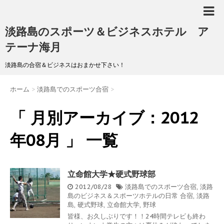
淡路島のスポーツ＆ビジネスホテル ア
テーナ海月
淡路島の合宿＆ビジネスはおまかせ下さい！
ホーム
>
淡路島でのスポーツ合宿
>
「 月別アーカイブ：2012
年08月 」 一覧
立命館大学★硬式野球部
2012/08/28
淡路島でのスポーツ合宿
,
淡路
島のビジネス＆スポーツホテルの日常
合宿
,
淡路
島
,
硬式野球
,
立命館大学
,
野球
皆様、お久しぶりです！！24時間テレビも終わ