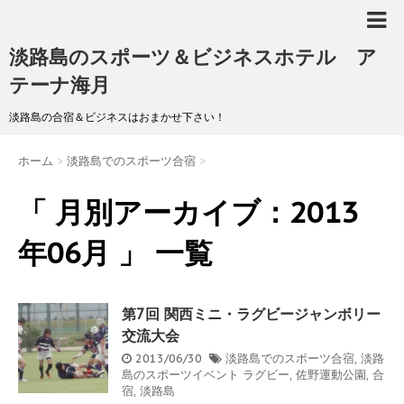
淡路島のスポーツ＆ビジネスホテル ア
テーナ海月
淡路島の合宿＆ビジネスはおまかせ下さい！
ホーム
>
淡路島でのスポーツ合宿
>
「 月別アーカイブ：2013
年06月 」 一覧
第7回 関西ミニ・ラグビージャンボリー
交流大会
2013/06/30
淡路島でのスポーツ合宿
,
淡路
島のスポーツイベント
ラグビー
,
佐野運動公園
,
合
宿
,
淡路島