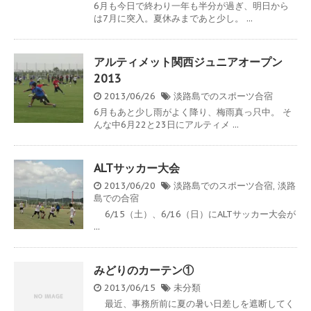
6月も今日で終わり一年も半分が過ぎ、明日から
は7月に突入。夏休みまであと少し。 ...
アルティメット関西ジュニアオープン
2013
2013/06/26
淡路島でのスポーツ合宿
6月もあと少し雨がよく降り、梅雨真っ只中。 そ
んな中6月22と23日にアルティメ ...
ALTサッカー大会
2013/06/20
淡路島でのスポーツ合宿
,
淡路
島での合宿
6/15（土）、6/16（日）にALTサッカー大会が
...
みどりのカーテン①
2013/06/15
未分類
最近、事務所前に夏の暑い日差しを遮断してく