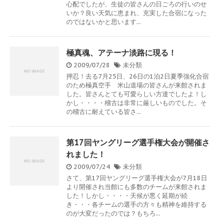
心配でしたが、生徒の皆さんの日ごろの行いのせ
いか？良い天気に恵まれ、充実した合宿になった
のではないかと思います...
極真魂、アテーナ淡路に現る！
2009/07/28
未分類
押忍！去る7月25日、26日の1泊2日夏季強化合宿
のため極真空手 米山道場の皆さんが来館されま
した。皆さんとても可愛らしい方達でしたよ！し
かし・・・・稽古は非常に厳しいものでした。そ
の稽古に耐えている皆さ...
第17回ヤングリーグ選手権大会が開催さ
れました！
2009/07/24
未分類
さて、第17回ヤングリーグ選手権大会が7月18日
より開催され当館にも多数のチームが来館されま
した！しかし・・・・天候が悪く延期が続
き・・・各チームの選手の方々も精神を維持する
のが大変だったのでは？もちろ...