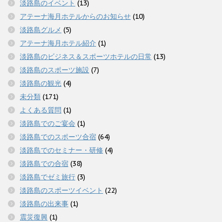
淡路島のイベント
(13)
アテーナ海月ホテルからのお知らせ
(10)
淡路島グルメ
(5)
アテーナ海月ホテル紹介
(1)
淡路島のビジネス＆スポーツホテルの日常
(13)
淡路島のスポーツ施設
(7)
淡路島の観光
(4)
未分類
(171)
よくある質問
(1)
淡路島でのご宴会
(1)
淡路島でのスポーツ合宿
(64)
淡路島でのセミナー・研修
(4)
淡路島での合宿
(38)
淡路島でゼミ旅行
(3)
淡路島のスポーツイベント
(22)
淡路島の出来事
(1)
震災復興
(1)