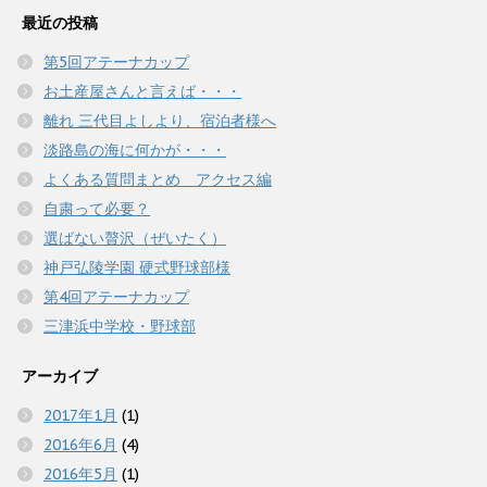
最近の投稿
第5回アテーナカップ
お土産屋さんと言えば・・・
離れ 三代目よしより、宿泊者様へ
淡路島の海に何かが・・・
よくある質問まとめ アクセス編
自粛って必要？
選ばない贅沢（ぜいたく）
神戸弘陵学園 硬式野球部様
第4回アテーナカップ
三津浜中学校・野球部
アーカイブ
2017年1月
(1)
2016年6月
(4)
2016年5月
(1)