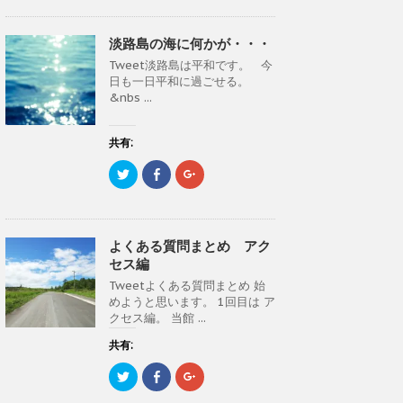
ク
e
ク
ン
だ
ン
し
b
し
ド
さ
ド
て
o
て
ウ
い
ウ
T
o
G
で
(
で
淡路島の海に何かが・・・
w
k
o
開
新
開
i
で
o
き
し
き
Tweet淡路島は平和です。 今
t
共
g
ま
い
ま
t
有
l
す
ウ
す
日も一日平和に過ごせる。
e
す
e
)
ィ
)
&nbs ...
r
る
+
ン
で
に
で
ド
共
は
共
ウ
有
ク
有
で
(
リ
(
共有:
開
新
ッ
新
き
し
ク
し
ま
ク
F
ク
い
し
い
す
リ
a
リ
ウ
て
ウ
)
ッ
c
ッ
ィ
く
ィ
ク
e
ク
ン
だ
ン
し
b
し
ド
さ
ド
て
o
て
ウ
い
ウ
T
o
G
で
(
で
よくある質問まとめ アク
w
k
o
開
新
開
i
で
o
き
し
き
セス編
t
共
g
ま
い
ま
t
有
l
す
ウ
す
Tweetよくある質問まとめ 始
e
す
e
)
ィ
)
めようと思います。 1回目は ア
r
る
+
ン
で
に
で
ド
クセス編。 当館 ...
共
は
共
ウ
有
ク
有
で
(
リ
(
共有:
開
新
ッ
新
き
し
ク
し
ま
ク
F
ク
い
し
い
す
リ
a
リ
ウ
て
ウ
)
ッ
c
ッ
ィ
く
ィ