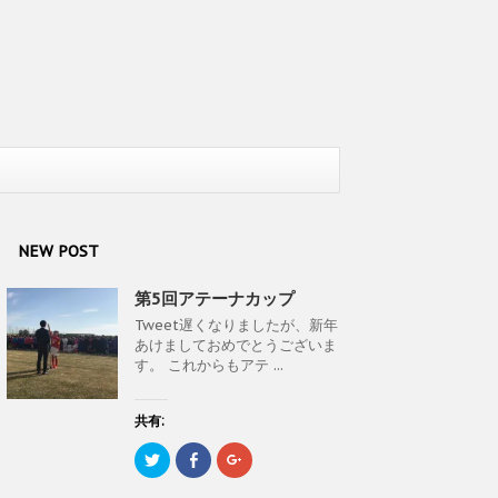
NEW POST
第5回アテーナカップ
Tweet遅くなりましたが、新年
あけましておめでとうございま
す。 これからもアテ ...
共有:
ク
F
ク
リ
a
リ
ッ
c
ッ
ク
e
ク