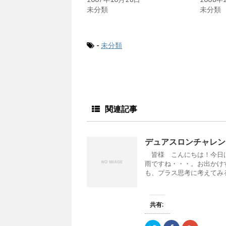
共
は
共
未分類
未分類
有
ク
有
(
リ
(
新
ッ
新
し
ク
し
い
し
い
ウ
て
ウ
-
未分類
ィ
く
ィ
ン
だ
ン
ド
さ
ド
ウ
い
ウ
で
(
で
開
新
開
き
し
き
ま
い
ま
す
ウ
す
)
ィ
)
ン
関連記事
ド
ウ
で
開
き
デュアスロンチャレン
ま
す
皆様 こんにちは！今日は
)
雨ですね・・・。お出かけ
も、プラス思考に考えてみる.
共有: