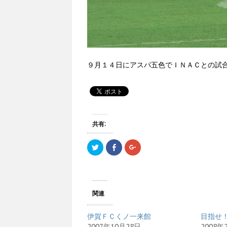
９月１４日にアスパ五色でＩＮＡＣとの試
共有:
ク
F
ク
リ
a
リ
ッ
c
ッ
ク
e
ク
し
b
し
て
o
て
T
o
G
w
k
o
関連
i
で
o
t
共
g
t
有
l
e
す
e
伊賀ＦＣくノ一来館
目指せ
r
る
+
で
に
で
2007年10月28日
2008年