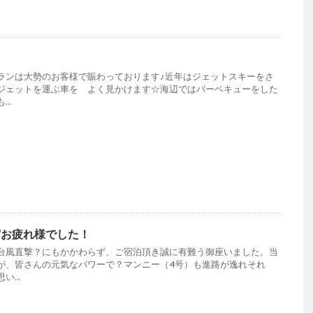
ランは大勢のお客様で賑わっております♪近年はジェットスキーをさ
ジェットを運ぶ車を よく見かけます☆海辺ではバーベキューをした
..
宿お疲れ様でした！
台風直撃？にもかかわらず、ご宿泊頂き誠に有難う御座いました。当
が、皆さんの元気なパワーで？マンニー（4号）も進路が逸れそれ
...