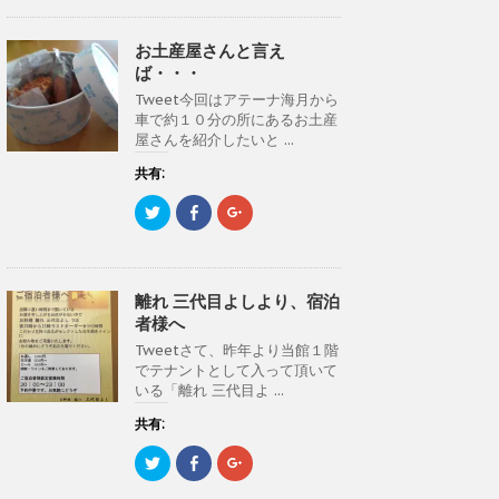
し
b
し
て
o
て
T
o
G
お土産屋さんと言え
w
k
o
i
で
o
ば・・・
t
共
g
t
有
l
Tweet今回はアテーナ海月から
e
す
e
車で約１０分の所にあるお土産
r
る
+
で
に
で
屋さんを紹介したいと ...
共
は
共
有
ク
有
(
リ
(
共有:
新
ッ
新
し
ク
し
ク
F
ク
い
し
い
リ
a
リ
ウ
て
ウ
ッ
c
ッ
ィ
く
ィ
ク
e
ク
ン
だ
ン
し
b
し
ド
さ
ド
て
o
て
ウ
い
ウ
T
o
G
で
(
で
離れ 三代目よしより、宿泊
w
k
o
開
新
開
i
で
o
き
し
き
者様へ
t
共
g
ま
い
ま
t
有
l
す
ウ
す
Tweetさて、昨年より当館１階
e
す
e
)
ィ
)
でテナントとして入って頂いて
r
る
+
ン
で
に
で
ド
いる「離れ 三代目よ ...
共
は
共
ウ
有
ク
有
で
(
リ
(
共有:
開
新
ッ
新
き
し
ク
し
ま
ク
F
ク
い
し
い
す
リ
a
リ
ウ
て
ウ
)
ッ
c
ッ
ィ
く
ィ