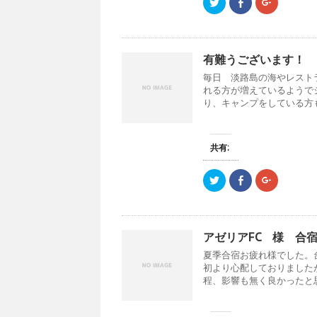
ク
F
ク
リ
a
リ
ッ
c
ッ
ク
e
ク
し
b
し
て
o
て
T
o
G
有難うございます！
w
k
o
i
で
o
毎日 淡路島の海やレスト
t
共
g
t
有
l
れる方が増えているようで
e
す
e
り、キャンプをしている方も.
r
る
+
で
に
で
共
は
共
有
ク
有
(
リ
(
新
ッ
新
共有:
し
ク
し
い
し
い
ウ
て
ウ
ク
F
ク
ィ
く
ィ
リ
a
リ
ン
だ
ン
ッ
c
ッ
ド
さ
ド
ク
e
ク
ウ
い
ウ
し
b
し
で
(
で
て
o
て
開
新
開
T
o
G
き
し
き
アゼリアFC 様 合
w
k
o
ま
い
ま
i
で
o
す
ウ
す
夏季合宿お疲れ様でした。
t
共
g
)
ィ
)
t
有
l
ン
初より心配しておりました
e
す
e
ド
程、影響も無く良かったと思い
r
る
+
ウ
で
に
で
で
共
は
共
開
有
ク
有
き
(
リ
(
ま