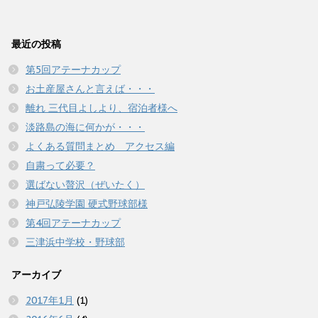
ク
e
ク
ン
だ
ン
し
b
し
ド
さ
ド
て
o
て
ウ
い
ウ
T
o
G
で
(
で
w
k
o
開
新
開
最近の投稿
i
で
o
き
し
き
t
共
g
ま
い
ま
t
有
l
す
ウ
す
第5回アテーナカップ
e
す
e
)
ィ
)
r
る
+
ン
お土産屋さんと言えば・・・
で
に
で
ド
共
は
共
ウ
有
ク
有
離れ 三代目よしより、宿泊者様へ
で
(
リ
(
開
新
ッ
新
き
淡路島の海に何かが・・・
し
ク
し
ま
い
し
い
す
よくある質問まとめ アクセス編
ウ
て
ウ
)
ィ
く
ィ
自粛って必要？
ン
だ
ン
ド
さ
ド
ウ
い
ウ
選ばない贅沢（ぜいたく）
で
(
で
開
新
開
神戸弘陵学園 硬式野球部様
き
し
き
ま
い
ま
第4回アテーナカップ
す
ウ
す
)
ィ
)
三津浜中学校・野球部
ン
ド
ウ
で
アーカイブ
開
き
ま
2017年1月
(1)
す
)