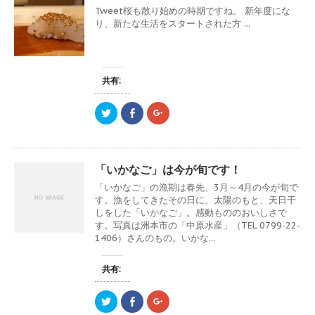
Tweet桜も散り始めの時期ですね。 新年度にな
り、新たな生活をスタートされた方 ...
共有:
ク
F
ク
リ
a
リ
ッ
c
ッ
ク
e
ク
し
b
し
て
o
て
T
o
G
「いかなご」は今が旬です！
w
k
o
i
で
o
「いかなご」の漁期は春先、3月～4月の今が旬で
t
共
g
t
有
l
す。漁をしてきたその日に、太陽のもと、天日干
e
す
e
しをした「いかなご」。感動もののおいしさで
r
る
+
で
に
で
す。写真は洲本市の「中原水産」（TEL 0799-22-
共
は
共
1406）さんのもの。いかな...
有
ク
有
(
リ
(
新
ッ
新
し
ク
し
共有:
い
し
い
ウ
て
ウ
ィ
く
ィ
ン
だ
ン
ク
F
ク
ド
さ
ド
リ
a
リ
ウ
い
ウ