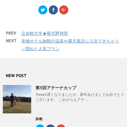
い
し
い
ウ
て
ウ
ク
F
ク
ィ
く
ィ
リ
a
リ
ン
だ
ン
ッ
c
ッ
ド
さ
ド
ク
e
ク
ウ
い
ウ
し
b
し
で
(
で
て
o
て
開
新
開
T
o
G
き
し
き
PREV
立命館大学★硬式野球部
w
k
o
ま
い
ま
i
で
o
す
ウ
す
t
共
g
)
ィ
)
NEXT
老舗ホテル旅館の温泉や露天風呂に入浴できちゃう
t
有
l
ン
e
す
e
ド
～隠れた人気プラン
r
る
+
ウ
で
に
で
で
共
は
共
開
有
ク
有
き
(
リ
(
ま
新
ッ
新
す
し
ク
し
)
い
し
い
NEW POST
ウ
て
ウ
ィ
く
ィ
ン
だ
ン
第5回アテーナカップ
ド
さ
ド
ウ
い
ウ
で
(
で
Tweet遅くなりましたが、新年あけましておめでとう
開
新
開
ございます。 これからもアテ ...
き
し
き
ま
い
ま
す
ウ
す
)
ィ
)
ン
ド
共有:
ウ
で