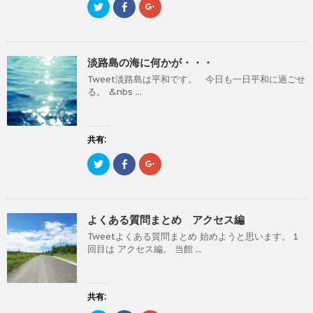
ま
ク
F
ク
い
し
い
す
リ
a
リ
ウ
て
ウ
)
ッ
c
ッ
ィ
く
ィ
ク
e
ク
ン
だ
ン
し
b
し
ド
さ
ド
て
o
て
ウ
い
ウ
T
o
G
で
(
で
淡路島の海に何かが・・・
w
k
o
開
新
開
i
で
o
き
し
き
Tweet淡路島は平和です。 今日も一日平和に過ごせ
t
共
g
ま
い
ま
t
有
l
す
ウ
す
る。 &nbs ...
e
す
e
)
ィ
)
r
る
+
ン
で
に
で
ド
共
は
共
ウ
有
ク
有
で
(
リ
(
共有:
開
新
ッ
新
き
し
ク
し
ま
ク
F
ク
い
し
い
す
リ
a
リ
ウ
て
ウ
)
ッ
c
ッ
ィ
く
ィ
ク
e
ク
ン
だ
ン
し
b
し
ド
さ
ド
て
o
て
ウ
い
ウ
T
o
G
で
(
で
よくある質問まとめ アクセス編
w
k
o
開
新
開
i
で
o
き
し
き
Tweetよくある質問まとめ 始めようと思います。 1
t
共
g
ま
い
ま
t
有
l
す
ウ
す
回目は アクセス編。 当館 ...
e
す
e
)
ィ
)
r
る
+
ン
で
に
で
ド
共
は
共
ウ
有
ク
有
で
(
リ
(
共有:
開
新
ッ
新
き