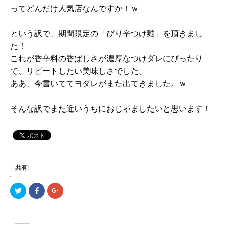
ってどんだけ人気店なんですか！ｗ
という訳で、期間限定の「ぴり辛つけ麺」を頂きまし
た！
これが香辛料の香ばしさが濃厚なつけダレにぴったり
で、リピートしたい美味しさでした。
ああ、今書いててヨダレがまた出てきました。ｗ
そんな訳でまた近いうちにおじゃましたいと思います！
共有:
ク
F
ク
リ
a
リ
ッ
c
ッ
ク
e
ク
し
b
し
て
o
て