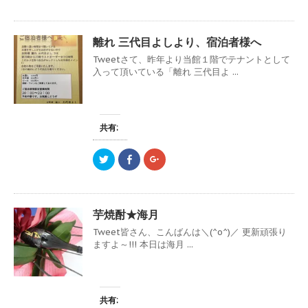
ッ
c
ッ
で
(
で
ク
e
ク
開
新
開
し
b
し
き
し
き
て
o
て
ま
い
ま
T
o
G
す
ウ
す
離れ 三代目よしより、宿泊者様へ
w
k
o
)
ィ
)
i
で
o
ン
Tweetさて、昨年より当館１階でテナントとして
t
共
g
ド
t
有
l
入って頂いている「離れ 三代目よ ...
ウ
e
す
e
で
r
る
+
開
で
に
で
き
共
は
共
ま
有
ク
有
す
(
リ
(
)
新
ッ
新
共有:
し
ク
し
い
し
い
ウ
て
ウ
ク
F
ク
ィ
く
ィ
リ
a
リ
ン
だ
ン
ッ
c
ッ
ド
さ
ド
ク
e
ク
ウ
い
ウ
し
b
し
で
(
で
て
o
て
開
新
開
T
o
G
き
し
き
芋焼酎★海月
w
k
o
ま
い
ま
i
で
o
す
ウ
す
Tweet皆さん、こんばんは＼(^o^)／ 更新頑張り
t
共
g
)
ィ
)
t
有
l
ン
ますよ～!!! 本日は海月 ...
e
す
e
ド
r
る
+
ウ
で
に
で
で
共
は
共
開
有
ク
有
き
(
リ
(
ま
新
ッ
新
す
共有:
し
ク
し
)