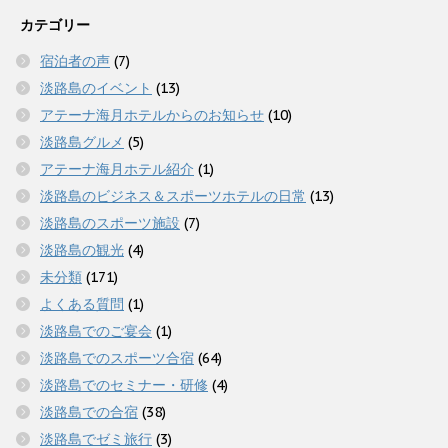
カテゴリー
宿泊者の声
(7)
淡路島のイベント
(13)
アテーナ海月ホテルからのお知らせ
(10)
淡路島グルメ
(5)
アテーナ海月ホテル紹介
(1)
淡路島のビジネス＆スポーツホテルの日常
(13)
淡路島のスポーツ施設
(7)
淡路島の観光
(4)
未分類
(171)
よくある質問
(1)
淡路島でのご宴会
(1)
淡路島でのスポーツ合宿
(64)
淡路島でのセミナー・研修
(4)
淡路島での合宿
(38)
淡路島でゼミ旅行
(3)