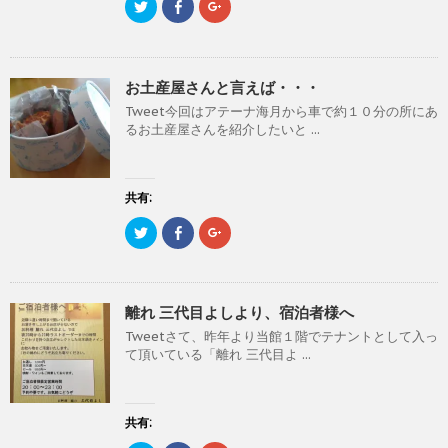
開
ク
F
ク
き
リ
a
リ
ま
ッ
c
ッ
す
ク
e
ク
)
し
b
し
て
o
て
T
o
G
お土産屋さんと言えば・・・
w
k
o
i
で
o
Tweet今回はアテーナ海月から車で約１０分の所にあ
t
共
g
t
有
l
るお土産屋さんを紹介したいと ...
e
す
e
r
る
+
で
に
で
共
は
共
有
ク
有
(
リ
(
共有:
新
ッ
新
し
ク
し
ク
F
ク
い
し
い
リ
a
リ
ウ
て
ウ
ッ
c
ッ
ィ
く
ィ
ク
e
ク
ン
だ
ン
し
b
し
ド
さ
ド
て
o
て
ウ
い
ウ
T
o
G
で
(
で
離れ 三代目よしより、宿泊者様へ
w
k
o
開
新
開
i
で
o
き
し
き
Tweetさて、昨年より当館１階でテナントとして入っ
t
共
g
ま
い
ま
t
有
l
す
ウ
す
て頂いている「離れ 三代目よ ...
e
す
e
)
ィ
)
r
る
+
ン
で
に
で
ド
共
は
共
ウ
有
ク
有
で
(
リ
(
共有:
開
新
ッ
新
き
し
ク
し