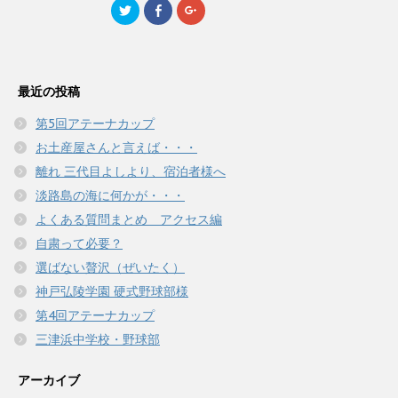
し
ク
し
ま
ク
F
ク
い
し
い
す
リ
a
リ
ウ
て
ウ
)
ッ
c
ッ
ィ
く
ィ
ク
e
ク
ン
だ
ン
し
b
し
ド
さ
ド
て
o
て
ウ
い
ウ
T
o
G
で
(
で
w
k
o
開
新
開
最近の投稿
i
で
o
き
し
き
t
共
g
ま
い
ま
t
有
l
す
ウ
す
第5回アテーナカップ
e
す
e
)
ィ
)
r
る
+
ン
お土産屋さんと言えば・・・
で
に
で
ド
共
は
共
ウ
有
ク
有
離れ 三代目よしより、宿泊者様へ
で
(
リ
(
開
新
ッ
新
き
淡路島の海に何かが・・・
し
ク
し
ま
い
し
い
す
よくある質問まとめ アクセス編
ウ
て
ウ
)
ィ
く
ィ
自粛って必要？
ン
だ
ン
ド
さ
ド
ウ
い
ウ
選ばない贅沢（ぜいたく）
で
(
で
開
新
開
神戸弘陵学園 硬式野球部様
き
し
き
ま
い
ま
第4回アテーナカップ
す
ウ
す
)
ィ
)
三津浜中学校・野球部
ン
ド
ウ
で
アーカイブ
開
き