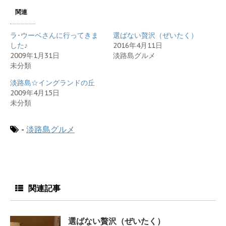
T
o
G
w
k
o
関連
i
で
o
t
共
g
t
有
l
e
す
e
ラ･ウーベさんに行ってきま
選ばない贅沢（ぜいたく）
r
る
+
で
に
で
した♪
2016年4月11日
共
は
共
2009年1月31日
淡路島グルメ
有
ク
有
(
リ
(
未分類
新
ッ
新
し
ク
し
い
し
い
淡路島☆イングランドの丘
ウ
て
ウ
ィ
く
ィ
2009年4月15日
ン
だ
ン
未分類
ド
さ
ド
ウ
い
ウ
で
(
で
開
新
開
-
き
淡路島グルメ
し
き
ま
い
ま
す
ウ
す
)
ィ
)
ン
ド
ウ
で
開
き
関連記事
ま
す
)
選ばない贅沢（ぜいたく）