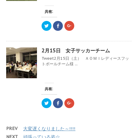
有
ク
有
き
(
リ
(
ま
新
ッ
新
す
共有:
し
ク
し
)
い
し
い
ウ
て
ウ
ク
F
ク
ィ
く
ィ
リ
a
リ
ン
だ
ン
ッ
c
ッ
ド
さ
ド
ク
e
ク
ウ
い
ウ
し
b
し
で
(
で
て
o
て
開
新
開
T
o
G
き
し
き
2月15日 女子サッカーチーム
w
k
o
ま
い
ま
i
で
o
す
ウ
す
Tweet2月15日（土） ＡＯＭＩレディースフッ
t
共
g
)
ィ
)
t
有
l
ン
トボールチーム様 ...
e
す
e
ド
r
る
+
ウ
で
に
で
で
共
は
共
開
有
ク
有
き
(
リ
(
ま
新
ッ
新
す
共有:
し
ク
し
)
い
し
い
ウ
て
ウ
ク
F
ク
ィ
く
ィ
リ
a
リ
ン
だ
ン
ッ
c
ッ
ド
さ
ド
ク
e
ク
ウ
い
ウ
し
b
し
で
(
で
て
o
て
開
新
開
T
o
G
き
し
き
PREV
大変遅くなりました～!!!!
w
k
o
ま
い
ま
i
で
o
す
ウ
す
t
共
g
)
ィ
)
NEXT
頑張っている姿☆