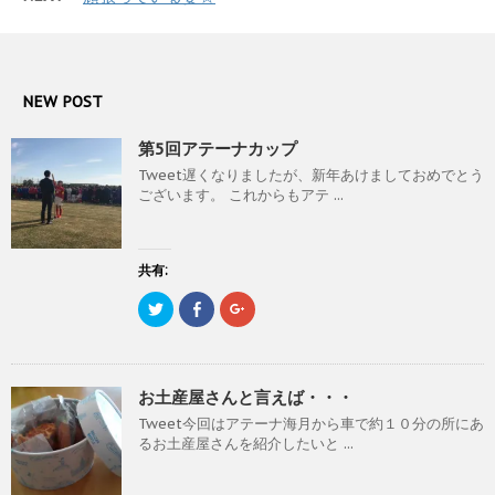
t
有
l
ン
e
す
e
ド
r
る
+
ウ
で
に
で
で
共
は
共
開
有
ク
有
き
(
リ
(
ま
新
ッ
新
す
NEW POST
し
ク
し
)
い
し
い
ウ
て
ウ
第5回アテーナカップ
ィ
く
ィ
ン
だ
ン
Tweet遅くなりましたが、新年あけましておめでとう
ド
さ
ド
ウ
い
ウ
ございます。 これからもアテ ...
で
(
で
開
新
開
き
し
き
ま
い
ま
す
ウ
す
)
ィ
)
共有:
ン
ド
ク
F
ク
ウ
リ
a
リ
で
ッ
c
ッ
開
ク
e
ク
き
し
b
し
ま
て
o
て
す
T
o
G
)
お土産屋さんと言えば・・・
w
k
o
i
で
o
Tweet今回はアテーナ海月から車で約１０分の所にあ
t
共
g
t
有
l
るお土産屋さんを紹介したいと ...
e
す
e
r
る
+
で
に
で
共
は
共