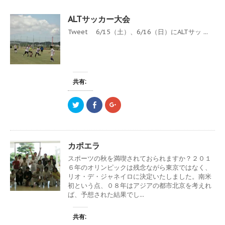
ALTサッカー大会
Tweet 6/15（土）、6/16（日）にALTサッ ...
共有:
ク
F
ク
リ
a
リ
ッ
c
ッ
ク
e
ク
し
b
し
て
o
て
T
o
G
カポエラ
w
k
o
i
で
o
スポーツの秋を満喫されておられますか？２０１
t
共
g
t
有
l
６年のオリンピックは残念ながら東京ではなく、
e
す
e
リオ・デ・ジャネイロに決定いたしました。南米
r
る
+
で
に
で
初という点、０８年はアジアの都市北京を考えれ
共
は
共
ば、予想された結果でし...
有
ク
有
(
リ
(
新
ッ
新
し
ク
し
共有:
い
し
い
ウ
て
ウ