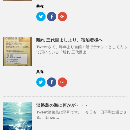
有
ク
有
(
リ
(
共有:
新
ッ
新
し
ク
し
ク
F
ク
い
し
い
リ
a
リ
ウ
て
ウ
ッ
c
ッ
ィ
く
ィ
ク
e
ク
ン
だ
ン
し
b
し
ド
さ
ド
て
o
て
ウ
い
ウ
T
o
G
で
(
で
離れ 三代目よしより、宿泊者様へ
w
k
o
開
新
開
i
で
o
き
し
き
Tweetさて、昨年より当館１階でテナントとして入っ
t
共
g
ま
い
ま
t
有
l
す
ウ
す
て頂いている「離れ 三代目よ ...
e
す
e
)
ィ
)
r
る
+
ン
で
に
で
ド
共
は
共
ウ
有
ク
有
で
(
リ
(
共有:
開
新
ッ
新
き
し
ク
し
ま
ク
F
ク
い
し
い
す
リ
a
リ
ウ
て
ウ
)
ッ
c
ッ
ィ
く
ィ
ク
e
ク
ン
だ
ン
し
b
し
ド
さ
ド
て
o
て
ウ
い
ウ
T
o
G
で
(
で
淡路島の海に何かが・・・
w
k
o
開
新
開
i
で
o
き
し
き
Tweet淡路島は平和です。 今日も一日平和に過ごせ
t
共
g
ま
い
ま
t
有
l
す
ウ
す
る。 &nbs ...
e
す
e
)
ィ
)
r
る
+
ン
で
に
で
ド