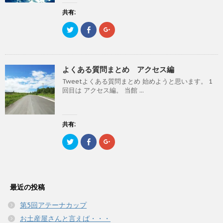
共
は
共
ウ
有
ク
有
で
(
リ
(
共有:
開
新
ッ
新
き
し
ク
し
ま
ク
F
ク
い
し
い
す
リ
a
リ
ウ
て
ウ
)
ッ
c
ッ
ィ
く
ィ
ク
e
ク
ン
だ
ン
し
b
し
ド
さ
ド
て
o
て
ウ
い
ウ
T
o
G
で
(
で
よくある質問まとめ アクセス編
w
k
o
開
新
開
i
で
o
き
し
き
Tweetよくある質問まとめ 始めようと思います。 1
t
共
g
ま
い
ま
t
有
l
す
ウ
す
回目は アクセス編。 当館 ...
e
す
e
)
ィ
)
r
る
+
ン
で
に
で
ド
共
は
共
ウ
有
ク
有
で
(
リ
(
共有:
開
新
ッ
新
き
し
ク
し
ま
ク
F
ク
い
し
い
す
リ
a
リ
ウ
て
ウ
)
ッ
c
ッ
ィ
く
ィ
ク
e
ク
ン
だ
ン
し
b
し
ド
さ
ド
て
o
て
ウ
い
ウ
T
o
G
で
(
で
w
k
o
開
新
開
最近の投稿
i
で
o
き
し
き
t
共
g
ま
い
ま
t
有
l
す
ウ
す
第5回アテーナカップ
e
す
e
)
ィ
)
r
る
+
ン
お土産屋さんと言えば・・・
で
に
で
ド