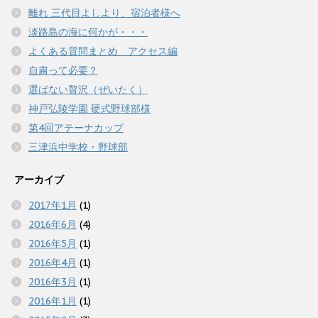
共
は
共
ウ
有
ク
有
離れ 三代目よしより、宿泊者様へ
で
(
リ
(
開
新
ッ
新
き
淡路島の海に何かが・・・
し
ク
し
ま
い
し
い
す
よくある質問まとめ アクセス編
ウ
て
ウ
)
ィ
く
ィ
自粛って必要？
ン
だ
ン
ド
さ
ド
ウ
い
ウ
選ばない贅沢（ぜいたく）
で
(
で
開
新
開
神戸弘陵学園 硬式野球部様
き
し
き
ま
い
ま
第4回アテーナカップ
す
ウ
す
)
ィ
)
三津浜中学校・野球部
ン
ド
ウ
で
アーカイブ
開
き
ま
2017年1月
(1)
す
)
2016年6月
(4)
2016年5月
(1)
2016年4月
(1)
2016年3月
(1)
2016年1月
(1)