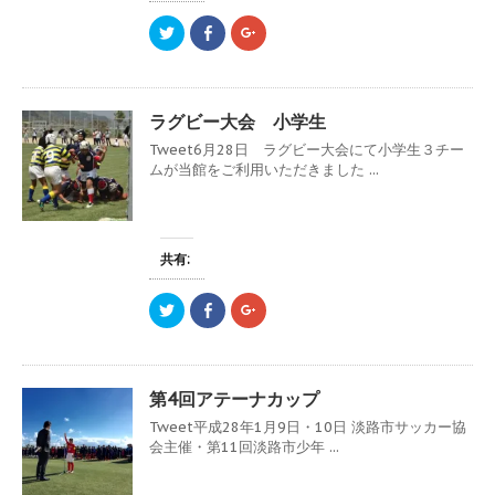
ィ
く
ィ
ン
だ
ン
ク
F
ク
ド
さ
ド
リ
a
リ
ウ
い
ウ
ッ
c
ッ
で
(
で
ク
e
ク
開
新
開
し
b
し
き
し
き
て
o
て
ま
い
ま
T
o
G
す
ウ
す
ラグビー大会 小学生
w
k
o
)
ィ
)
i
で
o
ン
Tweet6月28日 ラグビー大会にて小学生３チー
t
共
g
ド
t
有
l
ムが当館をご利用いただきました ...
ウ
e
す
e
で
r
る
+
開
で
に
で
き
共
は
共
ま
有
ク
有
す
(
リ
(
)
新
ッ
新
共有:
し
ク
し
い
し
い
ウ
て
ウ
ク
F
ク
ィ
く
ィ
リ
a
リ
ン
だ
ン
ッ
c
ッ
ド
さ
ド
ク
e
ク
ウ
い
ウ
し
b
し
で
(
で
て
o
て
開
新
開
T
o
G
き
し
き
第4回アテーナカップ
w
k
o
ま
い
ま
i
で
o
す
ウ
す
Tweet平成28年1月9日・10日 淡路市サッカー協
t
共
g
)
ィ
)
t
有
l
ン
会主催・第11回淡路市少年 ...
e
す
e
ド
r
る
+
ウ
で
に
で
で
共
は
共
開