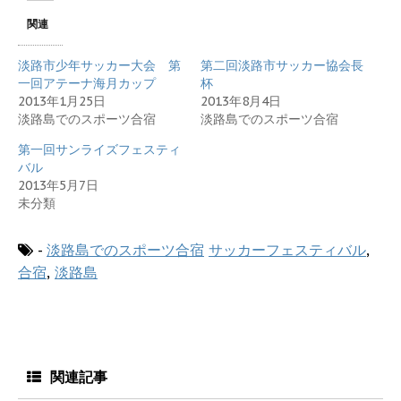
T
o
G
w
k
o
関連
i
で
o
t
共
g
t
有
l
e
す
e
淡路市少年サッカー大会 第
第二回淡路市サッカー協会長
r
る
+
で
に
で
一回アテーナ海月カップ
杯
共
は
共
2013年1月25日
2013年8月4日
有
ク
有
(
リ
(
淡路島でのスポーツ合宿
淡路島でのスポーツ合宿
新
ッ
新
し
ク
し
い
し
い
第一回サンライズフェスティ
ウ
て
ウ
ィ
く
ィ
バル
ン
だ
ン
2013年5月7日
ド
さ
ド
ウ
い
ウ
未分類
で
(
で
開
新
開
き
し
き
ま
い
ま
-
淡路島でのスポーツ合宿
サッカーフェスティバル
,
す
ウ
す
)
ィ
)
合宿
,
淡路島
ン
ド
ウ
で
開
き
ま
す
)
関連記事