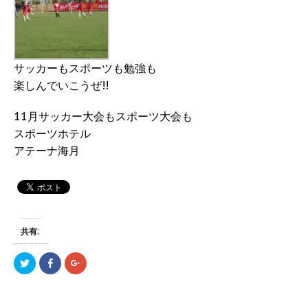
サッカーもスポーツも勉強も
楽しんでいこうぜ!!
11月サッカー大会もスポーツ大会も
スポーツホテル
アテーナ海月
共有:
ク
F
ク
リ
a
リ
ッ
c
ッ
ク
e
ク
し
b
し
て
o
て