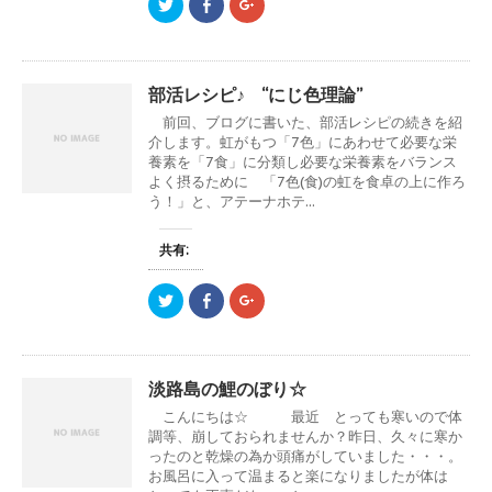
ウ
い
ウ
ク
F
ク
で
(
で
リ
a
リ
開
新
開
ッ
c
ッ
き
し
き
ク
e
ク
ま
い
ま
し
b
し
す
ウ
す
て
o
て
)
ィ
)
T
o
G
部活レシピ♪ “にじ色理論”
ン
w
k
o
ド
i
で
o
ウ
前回、ブログに書いた、部活レシピの続きを紹
t
共
g
で
t
有
l
介します。虹がもつ「7色」にあわせて必要な栄
開
e
す
e
き
養素を「7食」に分類し必要な栄養素をバランス
r
る
+
ま
で
に
で
よく摂るために 「7色(食)の虹を食卓の上に作ろ
す
共
は
共
)
う！」と、アテーナホテ...
有
ク
有
(
リ
(
新
ッ
新
し
ク
し
共有:
い
し
い
ウ
て
ウ
ィ
く
ィ
ン
だ
ン
ク
F
ク
ド
さ
ド
リ
a
リ
ウ
い
ウ
ッ
c
ッ
で
(
で
ク
e
ク
開
新
開
し
b
し
き
し
き
て
o
て
ま
い
ま
T
o
G
す
ウ
す
淡路島の鯉のぼり☆
w
k
o
)
ィ
)
i
で
o
ン
こんにちは☆ 最近 とっても寒いので体
t
共
g
ド
t
有
l
調等、崩しておられませんか？昨日、久々に寒か
ウ
e
す
e
で
ったのと乾燥の為か頭痛がしていました・・・。
r
る
+
開
で
に
で
お風呂に入って温まると楽になりましたが体は
き
共
は
共
ま