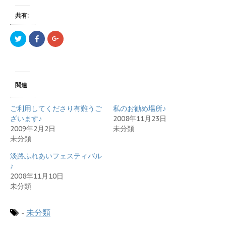
共有:
ク
F
ク
リ
a
リ
ッ
c
ッ
ク
e
ク
し
b
し
て
o
て
T
o
G
w
k
o
関連
i
で
o
t
共
g
t
有
l
e
す
e
ご利用してくださり有難うご
私のお勧め場所♪
r
る
+
で
に
で
ざいます♪
2008年11月23日
共
は
共
2009年2月2日
未分類
有
ク
有
(
リ
(
未分類
新
ッ
新
し
ク
し
い
し
い
淡路ふれあいフェスティバル
ウ
て
ウ
ィ
く
ィ
♪
ン
だ
ン
2008年11月10日
ド
さ
ド
ウ
い
ウ
未分類
で
(
で
開
新
開
き
し
き
ま
い
ま
-
未分類
す
ウ
す
)
ィ
)
ン