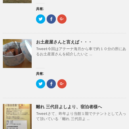
)
ィ
)
ン
ド
共有:
ウ
で
開
ク
F
ク
き
リ
a
リ
ま
ッ
c
ッ
す
ク
e
ク
)
し
b
し
て
o
て
T
o
G
お土産屋さんと言えば・・・
w
k
o
i
で
o
Tweet今回はアテーナ海月から車で約１０分の所にあ
t
共
g
t
有
l
るお土産屋さんを紹介したいと ...
e
す
e
r
る
+
で
に
で
共
は
共
有
ク
有
(
リ
(
共有:
新
ッ
新
し
ク
し
ク
F
ク
い
し
い
リ
a
リ
ウ
て
ウ
ッ
c
ッ
ィ
く
ィ
ク
e
ク
ン
だ
ン
し
b
し
ド
さ
ド
て
o
て
ウ
い
ウ
T
o
G
で
(
で
離れ 三代目よしより、宿泊者様へ
w
k
o
開
新
開
i
で
o
き
し
き
Tweetさて、昨年より当館１階でテナントとして入っ
t
共
g
ま
い
ま
t
有
l
す
ウ
す
て頂いている「離れ 三代目よ ...
e
す
e
)
ィ
)
r
る
+
ン
で
に
で
ド