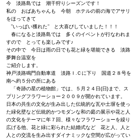
今 淡路島では 潮干狩りシーズンです！
私の おばあちゃんも 今朝 ホテルの前の海でアサリ
をほってきて
“いっぱい獲れた” と大喜びしていました！！！
春になると淡路島では 多くのイベントが行なわれま
すので とっても楽しみです♪
その中で 今日は雨の日でも花と緑を堪能できる 淡路
夢舞台温室を
ご紹介します。
神戸淡路鳴門自動車道 淡路Ｉ.Ｃに下り 国道２８号を
南へ約５分の所にある
「奇跡の星の植物館」では、５月２４日(日)まで、ス
プリングフラワーショー２００９が開かれています。
日本の共生の文化が生み出した伝統的な瓦や土塀を使っ
た緑化壁など伝統的かつモダンな和の庭の展示や花と人
の文化をテーマに年７回、様々なフラワーショーを繰り
広げる他、花と緑に彩られた結婚式など 花と人、人と
人との交流を生み出すダイナミックな空間が広がってい