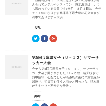
淡路島は毎日 天候に恵まれ多くのお客様が見
t
共
g
t
有
l
えられてホテルやレストラン 海水浴場は いつ
e
す
e
も賑わっている毎日です♪来月 ８月３日は 今年
r
る
+
で
に
で
で６１年になります兵庫県下最大級の花火大会が
共
は
共
洲本であります☆大浜...
有
ク
有
(
リ
(
新
ッ
新
し
ク
し
共有:
い
し
い
ウ
て
ウ
ィ
く
ィ
ン
だ
ン
ク
F
ク
ド
さ
ド
リ
a
リ
ウ
い
ウ
ッ
c
ッ
で
(
で
ク
e
ク
開
新
開
し
b
し
き
し
き
て
o
て
ま
い
ま
T
o
G
す
ウ
す
第5回兵庫県女子（Ｕ－１２）サマーサ
w
k
o
)
ィ
)
i
で
o
ッカー大会
ン
t
共
g
ド
t
有
l
ウ
今年も第5回兵庫県女子（Ｕ－１２）サマーサッ
e
す
e
で
r
る
+
カー大会が開かれました！1ヶ月程、晴天続きで
開
で
に
で
き
熱中症等、心配でしたが淡路島の南に停滞前線が
共
は
共
ま
有
ク
有
居座り、初日雷を伴う大雨かと思ったら、晴れ間
す
(
リ
(
)
が見えたりと不安定な天候...
新
ッ
新
し
ク
し
い
し
い
ウ
て
ウ
共有:
ィ
く
ィ
ン
だ
ン
ド
さ
ド