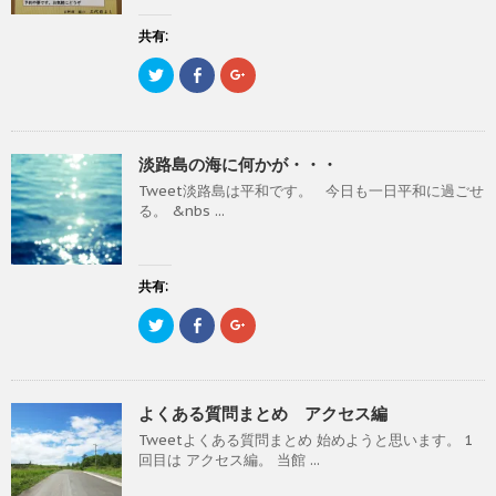
共
は
共
ウ
有
ク
有
で
(
リ
(
共有:
開
新
ッ
新
き
し
ク
し
ま
ク
F
ク
い
し
い
す
リ
a
リ
ウ
て
ウ
)
ッ
c
ッ
ィ
く
ィ
ク
e
ク
ン
だ
ン
し
b
し
ド
さ
ド
て
o
て
ウ
い
ウ
T
o
G
で
(
で
淡路島の海に何かが・・・
w
k
o
開
新
開
i
で
o
き
し
き
Tweet淡路島は平和です。 今日も一日平和に過ごせ
t
共
g
ま
い
ま
t
有
l
す
ウ
す
る。 &nbs ...
e
す
e
)
ィ
)
r
る
+
ン
で
に
で
ド
共
は
共
ウ
有
ク
有
で
(
リ
(
共有:
開
新
ッ
新
き
し
ク
し
ま
ク
F
ク
い
し
い
す
リ
a
リ
ウ
て
ウ
)
ッ
c
ッ
ィ
く
ィ
ク
e
ク
ン
だ
ン
し
b
し
ド
さ
ド
て
o
て
ウ
い
ウ
T
o
G
で
(
で
よくある質問まとめ アクセス編
w
k
o
開
新
開
i
で
o
き
し
き
Tweetよくある質問まとめ 始めようと思います。 1
t
共
g
ま
い
ま
t
有
l
す
ウ
す
回目は アクセス編。 当館 ...
e
す
e
)
ィ
)
r
る
+
ン
で
に
で