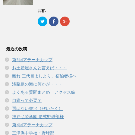
ド
共
は
共
ウ
有
ク
有
で
(
リ
(
共有:
開
新
ッ
新
き
し
ク
し
ま
ク
F
ク
い
し
い
す
リ
a
リ
ウ
て
ウ
)
ッ
c
ッ
ィ
く
ィ
ク
e
ク
ン
だ
ン
し
b
し
ド
さ
ド
て
o
て
ウ
い
ウ
T
o
G
で
(
で
w
k
o
開
新
開
最近の投稿
i
で
o
き
し
き
t
共
g
ま
い
ま
t
有
l
す
ウ
す
第5回アテーナカップ
e
す
e
)
ィ
)
r
る
+
ン
お土産屋さんと言えば・・・
で
に
で
ド
共
は
共
ウ
有
ク
有
離れ 三代目よしより、宿泊者様へ
で
(
リ
(
開
新
ッ
新
き
淡路島の海に何かが・・・
し
ク
し
ま
い
し
い
す
よくある質問まとめ アクセス編
ウ
て
ウ
)
ィ
く
ィ
自粛って必要？
ン
だ
ン
ド
さ
ド
ウ
い
ウ
選ばない贅沢（ぜいたく）
で
(
で
開
新
開
神戸弘陵学園 硬式野球部様
き
し
き
ま
い
ま
第4回アテーナカップ
す
ウ
す
)
ィ
)
三津浜中学校・野球部
ン