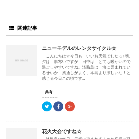
ド
ウ
で
開
き
ま
す
関連記事
)
ニューモデルのレンタサイクル☆
こんにちは☆今日も いいお天気でしたっ♪朝、
夕は 肌寒いですが 日中は とても暖かいので
過ごしやすいですね。淡路島は 海に囲まれてい
るせいか 風通しがよく、本島より涼しいな！と
感じる今日この頃です...
共有:
ク
F
ク
リ
a
リ
ッ
c
ッ
ク
e
ク
し
b
し
て
o
て
T
o
G
花火大会ですね☆
w
k
o
i
で
o