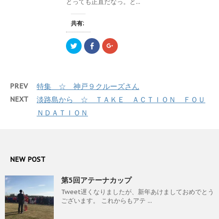
とっても正直だなっ。と...
有
ク
有
す
(
リ
(
)
新
ッ
新
し
ク
し
共有:
い
し
い
ウ
て
ウ
ィ
く
ィ
ン
だ
ン
ク
F
ク
ド
さ
ド
リ
a
リ
ウ
い
ウ
ッ
c
ッ
で
(
で
ク
e
ク
開
新
開
し
b
し
き
し
き
て
o
て
ま
い
ま
T
o
G
す
ウ
す
PREV
特集 ☆ 神戸９クルーズさん
w
k
o
)
ィ
)
i
で
o
ン
t
共
g
NEXT
淡路島から ☆ ＴＡＫＥ ＡＣＴＩＯＮ ＦＯＵ
ド
t
有
l
ウ
e
す
e
ＮＤＡＴＩＯＮ
で
r
る
+
開
で
に
で
き
共
は
共
ま
有
ク
有
す
(
リ
(
)
新
ッ
新
し
ク
し
い
し
い
NEW POST
ウ
て
ウ
ィ
く
ィ
ン
だ
ン
第5回アテーナカップ
ド
さ
ド
ウ
い
ウ
で
(
で
Tweet遅くなりましたが、新年あけましておめでとう
開
新
開
ございます。 これからもアテ ...
き
し
き
ま
い
ま
す
ウ
す