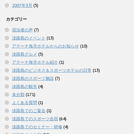
2007年3月
(5)
カテゴリー
宿泊者の声
(7)
淡路島のイベント
(13)
アテーナ海月ホテルからのお知らせ
(10)
淡路島グルメ
(5)
アテーナ海月ホテル紹介
(1)
淡路島のビジネス＆スポーツホテルの日常
(13)
淡路島のスポーツ施設
(7)
淡路島の観光
(4)
未分類
(171)
よくある質問
(1)
淡路島でのご宴会
(1)
淡路島でのスポーツ合宿
(64)
淡路島でのセミナー・研修
(4)