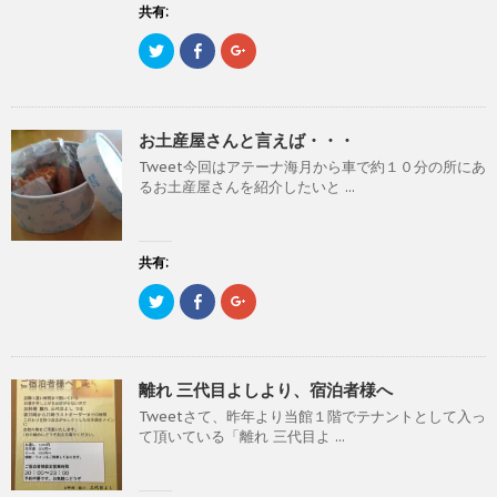
)
ィ
)
共有:
ン
ド
ク
F
ク
ウ
リ
a
リ
で
ッ
c
ッ
開
ク
e
ク
き
し
b
し
ま
て
o
て
す
T
o
G
)
お土産屋さんと言えば・・・
w
k
o
i
で
o
Tweet今回はアテーナ海月から車で約１０分の所にあ
t
共
g
t
有
l
るお土産屋さんを紹介したいと ...
e
す
e
r
る
+
で
に
で
共
は
共
有
ク
有
(
リ
(
共有:
新
ッ
新
し
ク
し
ク
F
ク
い
し
い
リ
a
リ
ウ
て
ウ
ッ
c
ッ
ィ
く
ィ
ク
e
ク
ン
だ
ン
し
b
し
ド
さ
ド
て
o
て
ウ
い
ウ
T
o
G
で
(
で
離れ 三代目よしより、宿泊者様へ
w
k
o
開
新
開
i
で
o
き
し
き
Tweetさて、昨年より当館１階でテナントとして入っ
t
共
g
ま
い
ま
t
有
l
す
ウ
す
て頂いている「離れ 三代目よ ...
e
す
e
)
ィ
)
r
る
+
ン
で
に
で
ド
共
は
共
ウ