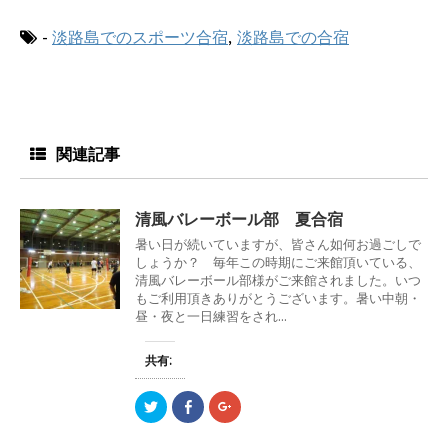
ド
さ
ド
ウ
い
ウ
で
(
で
-
淡路島でのスポーツ合宿
,
淡路島での合宿
開
新
開
き
し
き
ま
い
ま
す
ウ
す
)
ィ
)
ン
ド
ウ
で
開
関連記事
き
ま
す
)
清風バレーボール部 夏合宿
暑い日が続いていますが、皆さん如何お過ごしで
しょうか？ 毎年この時期にご来館頂いている、
清風バレーボール部様がご来館されました。いつ
もご利用頂きありがとうございます。暑い中朝・
昼・夜と一日練習をされ...
共有:
ク
F
ク
リ
a
リ
ッ
c
ッ
ク
e
ク