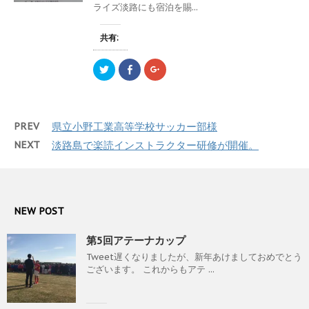
ま
ライズ淡路にも宿泊を賜...
有
ク
有
す
(
リ
(
)
新
ッ
新
し
ク
し
共有:
い
し
い
ウ
て
ウ
ィ
く
ィ
ン
だ
ン
ク
F
ク
ド
さ
ド
リ
a
リ
ウ
い
ウ
ッ
c
ッ
で
(
で
ク
e
ク
開
新
開
し
b
し
き
し
き
て
o
て
ま
い
ま
T
o
G
す
ウ
す
PREV
県立小野工業高等学校サッカー部様
w
k
o
)
ィ
)
i
で
o
ン
t
共
g
NEXT
淡路島で楽読インストラクター研修が開催。
ド
t
有
l
ウ
e
す
e
で
r
る
+
開
で
に
で
き
共
は
共
ま
有
ク
有
す
(
リ
(
)
新
ッ
新
NEW POST
し
ク
し
い
し
い
ウ
て
ウ
第5回アテーナカップ
ィ
く
ィ
ン
だ
ン
Tweet遅くなりましたが、新年あけましておめでとう
ド
さ
ド
ウ
い
ウ
ございます。 これからもアテ ...
で
(
で
開
新
開
き
し
き
ま
い
ま
す
ウ
す