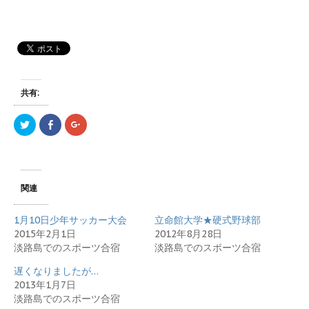
共有:
ク
F
ク
リ
a
リ
ッ
c
ッ
ク
e
ク
し
b
し
て
o
て
T
o
G
w
k
o
関連
i
で
o
t
共
g
t
有
l
e
す
e
1月10日少年サッカー大会
立命館大学★硬式野球部
r
る
+
で
に
で
2015年2月1日
2012年8月28日
共
は
共
淡路島でのスポーツ合宿
淡路島でのスポーツ合宿
有
ク
有
(
リ
(
新
ッ
新
遅くなりましたが…
し
ク
し
い
し
い
2013年1月7日
ウ
て
ウ
ィ
く
ィ
淡路島でのスポーツ合宿
ン
だ
ン