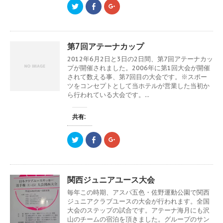
ク
F
ク
ィ
く
ィ
リ
a
リ
ン
だ
ン
ッ
c
ッ
ド
さ
ド
ク
e
ク
ウ
い
ウ
し
b
し
で
(
で
て
o
て
開
新
開
T
o
G
き
し
き
第7回アテーナカップ
w
k
o
ま
い
ま
i
で
o
す
ウ
す
2012年6月2日と3日の2日間、第7回アテーナカッ
t
共
g
)
ィ
)
t
有
l
ン
プが開催されました。2006年に第1回大会が開催
e
す
e
ド
されて数える事、第7回目の大会です。※スポー
r
る
+
ウ
で
に
で
で
ツをコンセプトとして当ホテルが営業した当初か
共
は
共
開
ら行われている大会です。...
有
ク
有
き
(
リ
(
ま
新
ッ
新
す
し
ク
し
)
共有:
い
し
い
ウ
て
ウ
ィ
く
ィ
ン
だ
ン
ク
F
ク
ド
さ
ド
リ
a
リ
ウ
い
ウ
ッ
c
ッ
で
(
で
ク
e
ク
開
新
開
し
b
し
き
し
き
て
o
て
ま
い
ま
T
o
G
す
ウ
す
関西ジュニアユース大会
w
k
o
)
ィ
)
i
で
o
ン
毎年この時期、アスパ五色・佐野運動公園で関西
t
共
g
ド
t
有
l
ジュニアクラブユースの大会が行われます。全国
ウ
e
す
e
で
大会のステップの試合です。アテーナ海月にも沢
r
る
+
開
で
に
で
山のチームの宿泊を頂きました。グループのサン
き
共
は
共