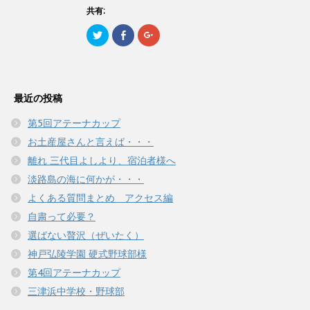
有
ク
有
で
(
リ
(
共有:
開
新
ッ
新
き
し
ク
し
ま
ク
F
ク
い
し
い
す
リ
a
リ
ウ
て
ウ
)
ッ
c
ッ
ィ
く
ィ
ク
e
ク
ン
だ
ン
し
b
し
ド
さ
ド
て
o
て
ウ
い
ウ
T
o
G
で
(
で
w
k
o
開
新
開
最近の投稿
i
で
o
き
し
き
t
共
g
ま
い
ま
t
有
l
す
ウ
す
第5回アテーナカップ
e
す
e
)
ィ
)
r
る
+
ン
お土産屋さんと言えば・・・
で
に
で
ド
共
は
共
ウ
有
ク
有
離れ 三代目よしより、宿泊者様へ
で
(
リ
(
開
新
ッ
新
き
淡路島の海に何かが・・・
し
ク
し
ま
い
し
い
す
よくある質問まとめ アクセス編
ウ
て
ウ
)
ィ
く
ィ
自粛って必要？
ン
だ
ン
ド
さ
ド
ウ
い
ウ
選ばない贅沢（ぜいたく）
で
(
で
開
新
開
神戸弘陵学園 硬式野球部様
き
し
き
ま
い
ま
第4回アテーナカップ
す
ウ
す
)
ィ
)
三津浜中学校・野球部
ン
ド
ウ