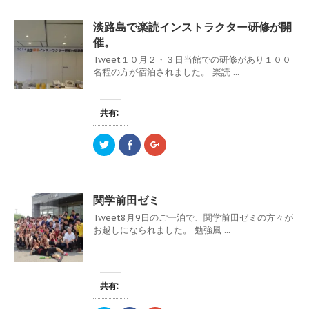
し
b
し
て
o
て
T
o
G
淡路島で楽読インストラクター研修が開
w
k
o
i
で
o
催。
t
共
g
t
有
l
Tweet１０月２・３日当館での研修があり１００
e
す
e
r
る
+
名程の方が宿泊されました。 楽読 ...
で
に
で
共
は
共
有
ク
有
(
リ
(
新
ッ
新
共有:
し
ク
し
い
し
い
ウ
て
ウ
ク
F
ク
ィ
く
ィ
リ
a
リ
ン
だ
ン
ッ
c
ッ
ド
さ
ド
ク
e
ク
ウ
い
ウ
し
b
し
で
(
で
て
o
て
開
新
開
T
o
G
き
し
き
関学前田ゼミ
w
k
o
ま
い
ま
i
で
o
す
ウ
す
Tweet8月9日のご一泊で、関学前田ゼミの方々が
t
共
g
)
ィ
)
t
有
l
ン
お越しになられました。 勉強風 ...
e
す
e
ド
r
る
+
ウ
で
に
で
で
共
は
共
開
有
ク
有
き
(
リ
(
ま
新
ッ
新
す
共有:
し
ク
し
)
い
し
い
ウ
て
ウ