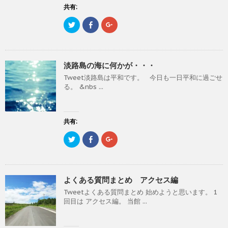
有
ク
有
で
(
リ
(
共有:
開
新
ッ
新
き
し
ク
し
ま
ク
F
ク
い
し
い
す
リ
a
リ
ウ
て
ウ
)
ッ
c
ッ
ィ
く
ィ
ク
e
ク
ン
だ
ン
し
b
し
ド
さ
ド
て
o
て
ウ
い
ウ
T
o
G
で
(
で
淡路島の海に何かが・・・
w
k
o
開
新
開
i
で
o
き
し
き
Tweet淡路島は平和です。 今日も一日平和に過ごせ
t
共
g
ま
い
ま
t
有
l
す
ウ
す
る。 &nbs ...
e
す
e
)
ィ
)
r
る
+
ン
で
に
で
ド
共
は
共
ウ
有
ク
有
で
(
リ
(
共有:
開
新
ッ
新
き
し
ク
し
ま
ク
F
ク
い
し
い
す
リ
a
リ
ウ
て
ウ
)
ッ
c
ッ
ィ
く
ィ
ク
e
ク
ン
だ
ン
し
b
し
ド
さ
ド
て
o
て
ウ
い
ウ
T
o
G
で
(
で
よくある質問まとめ アクセス編
w
k
o
開
新
開
i
で
o
き
し
き
Tweetよくある質問まとめ 始めようと思います。 1
t
共
g
ま
い
ま
t
有
l
す
ウ
す
回目は アクセス編。 当館 ...
e
す
e
)
ィ
)
r
る
+
ン
で
に
で
ド
共
は
共
ウ