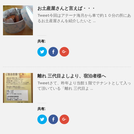
て
o
て
す
T
o
G
)
お土産屋さんと言えば・・・
w
k
o
i
で
o
Tweet今回はアテーナ海月から車で約１０分の所にあ
t
共
g
t
有
l
るお土産屋さんを紹介したいと ...
e
す
e
r
る
+
で
に
で
共
は
共
有
ク
有
(
リ
(
共有:
新
ッ
新
し
ク
し
ク
F
ク
い
し
い
リ
a
リ
ウ
て
ウ
ッ
c
ッ
ィ
く
ィ
ク
e
ク
ン
だ
ン
し
b
し
ド
さ
ド
て
o
て
ウ
い
ウ
T
o
G
で
(
で
離れ 三代目よしより、宿泊者様へ
w
k
o
開
新
開
i
で
o
き
し
き
Tweetさて、昨年より当館１階でテナントとして入っ
t
共
g
ま
い
ま
t
有
l
す
ウ
す
て頂いている「離れ 三代目よ ...
e
す
e
)
ィ
)
r
る
+
ン
で
に
で
ド
共
は
共
ウ
有
ク
有
で
(
リ
(
共有:
開
新
ッ
新
き
し
ク
し
ま
ク
F
ク
い
し
い
す
リ
a
リ
ウ
て
ウ
)
ッ
c
ッ
ィ
く
ィ
ク
e
ク
ン
だ
ン
し
b
し
ド
さ
ド