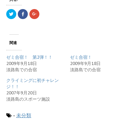
ク
F
ク
リ
a
リ
ッ
c
ッ
ク
e
ク
し
b
し
て
o
て
T
o
G
w
k
o
関連
i
で
o
t
共
g
t
有
l
e
す
e
ゼミ合宿！ 第2弾！！
ゼミ合宿！
r
る
+
で
に
で
2009年9月18日
2009年9月18日
共
は
共
淡路島での合宿
淡路島での合宿
有
ク
有
(
リ
(
新
ッ
新
クライミングに初チャレン
し
ク
し
い
し
い
ジ！！
ウ
て
ウ
ィ
く
ィ
2007年9月20日
ン
だ
ン
淡路島のスポーツ施設
ド
さ
ド
ウ
い
ウ
で
(
で
開
新
開
-
き
未分類
し
き
ま
い
ま
す
ウ
す
)
ィ
)
ン
ド
ウ