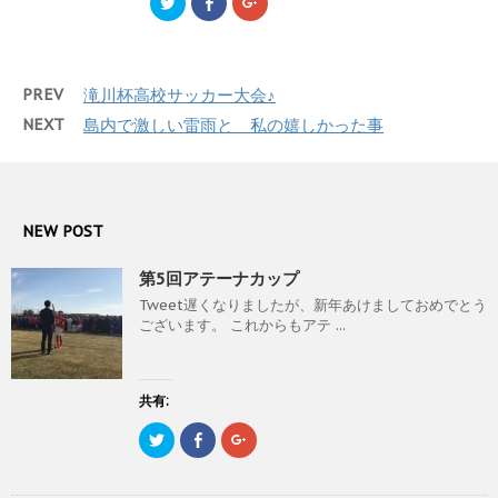
ク
F
ク
ド
さ
ド
リ
a
リ
ウ
い
ウ
ッ
c
ッ
で
(
で
ク
e
ク
開
新
開
し
b
し
き
し
き
て
o
て
ま
い
ま
T
o
G
す
ウ
す
PREV
滝川杯高校サッカー大会♪
w
k
o
)
ィ
)
i
で
o
ン
t
共
g
NEXT
島内で激しい雷雨と 私の嬉しかった事
ド
t
有
l
ウ
e
す
e
で
r
る
+
開
で
に
で
き
共
は
共
ま
有
ク
有
す
(
リ
(
)
新
ッ
新
NEW POST
し
ク
し
い
し
い
ウ
て
ウ
第5回アテーナカップ
ィ
く
ィ
ン
だ
ン
Tweet遅くなりましたが、新年あけましておめでとう
ド
さ
ド
ウ
い
ウ
ございます。 これからもアテ ...
で
(
で
開
新
開
き
し
き
ま
い
ま
す
ウ
す
)
ィ
)
共有:
ン
ド
ク
F
ク
ウ
リ
a
リ
で
ッ
c
ッ
開
ク
e
ク
き
し
b
し
ま