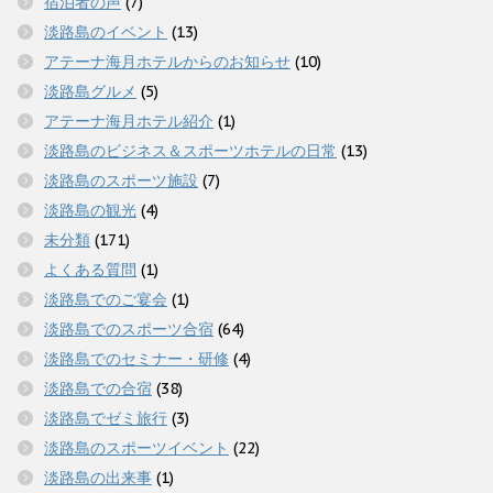
宿泊者の声
(7)
淡路島のイベント
(13)
アテーナ海月ホテルからのお知らせ
(10)
淡路島グルメ
(5)
アテーナ海月ホテル紹介
(1)
淡路島のビジネス＆スポーツホテルの日常
(13)
淡路島のスポーツ施設
(7)
淡路島の観光
(4)
未分類
(171)
よくある質問
(1)
淡路島でのご宴会
(1)
淡路島でのスポーツ合宿
(64)
淡路島でのセミナー・研修
(4)
淡路島での合宿
(38)
淡路島でゼミ旅行
(3)
淡路島のスポーツイベント
(22)
淡路島の出来事
(1)