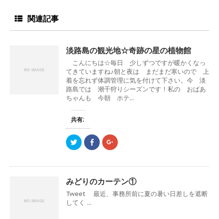
で
開
き
関連記事
ま
す
)
淡路島の観光地☆奇跡の星の植物館
こんにちは☆毎日 少しずつですが暖かくなっ
てきていますね♪朝と夜は まだまだ寒いので 上
着を忘れず体調管理に気を付けて下さい。今 淡
路島では 潮干狩りシーズンです！私の おばあ
ちゃんも 今朝 ホテ...
共有:
ク
F
ク
リ
a
リ
ッ
c
ッ
ク
e
ク
し
b
し
て
o
て
T
o
G
みどりのカーテン①
w
k
o
i
で
o
Tweet 最近、事務所前に夏の暑い日差しを遮断
t
共
g
t
有
l
してく ...
e
す
e
r
る
+
で
に
で