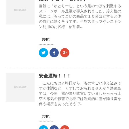
)
ィ
)
i
で
o
ン
当館に「ゆとりーむ」という足のつぼを刺激する
t
共
g
ド
t
有
l
ストーンボール足湯が導入されました。冷え性の
ウ
e
す
e
で
私には、もってこいの商品で１０分ほどすると体
r
る
+
開
で
に
で
の血行に効くそうです。当館スタッフやレストラ
き
共
は
共
ま
ン利用のお客様、宿泊者...
有
ク
有
す
(
リ
(
)
新
ッ
新
し
ク
し
共有:
い
し
い
ウ
て
ウ
ィ
く
ィ
ン
だ
ン
ク
F
ク
ド
さ
ド
リ
a
リ
ウ
い
ウ
ッ
c
ッ
で
(
で
ク
e
ク
開
新
開
し
b
し
き
し
き
て
o
て
ま
い
ま
T
o
G
す
ウ
す
安全運転！！！
w
k
o
)
ィ
)
i
で
o
ン
こんにちは☆昨日から ものすごい冷え込みで
t
共
g
ド
t
有
l
すが体調など くずしておられませんか？淡路島
ウ
e
す
e
で
では、今朝 雪が降り吹雪いていましたっっっ上
r
る
+
開
で
に
で
空の寒気の影響で北部では断続的に雪が降り雷を
き
共
は
共
ま
伴う場所もあったそうで...
有
ク
有
す
(
リ
(
)
新
ッ
新
し
ク
し
共有:
い
し
い
ウ
て
ウ
ィ
く
ィ
ン
だ
ン