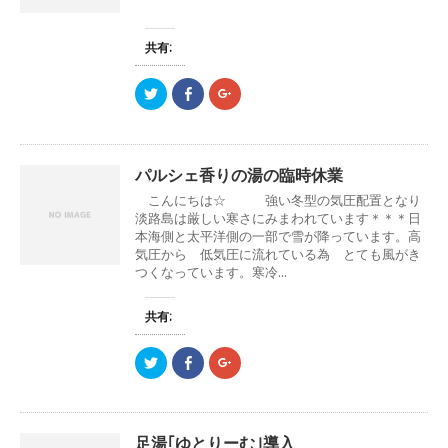
共
は
共
有
ク
有
(
リ
(
新
ッ
新
共有:
し
ク
し
い
し
い
ウ
て
ウ
ク
F
ク
ィ
く
ィ
リ
a
リ
ン
だ
ン
ッ
c
ッ
ド
さ
ド
ク
e
ク
ウ
い
ウ
し
b
し
で
(
で
て
o
て
開
新
開
T
o
G
き
し
き
パルシェ香りの湯の臨時休業
w
k
o
ま
い
ま
i
で
o
す
ウ
す
こんにちは☆ 強い冬型の気圧配置となり
t
共
g
)
ィ
)
t
有
l
ン
淡路島は厳しい寒さにみまわれています＊＊＊日
e
す
e
ド
本海側と太平洋側の一部で雪が降っています。高
r
る
+
ウ
で
に
で
で
気圧から 低気圧に流れている為 とても風がき
共
は
共
開
つくなっています。寒冷...
有
ク
有
き
(
リ
(
ま
新
ッ
新
す
し
ク
し
)
共有:
い
し
い
ウ
て
ウ
ィ
く
ィ
ン
だ
ン
ク
F
ク
ド
さ
ド
リ
a
リ
ウ
い
ウ
ッ
c
ッ
で
(
で
ク
e
ク
開
新
開
し
b
し
き
し
き
て
o
て
ま
い
ま
T
o
G
す
ウ
す
足湯｢ゆとりーむ｣導入
w
k
o