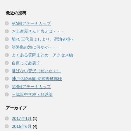
ド
さ
ド
て
o
て
ウ
い
ウ
T
o
G
で
(
で
w
k
o
開
新
開
最近の投稿
i
で
o
き
し
き
t
共
g
ま
い
ま
t
有
l
す
ウ
す
第5回アテーナカップ
e
す
e
)
ィ
)
r
る
+
ン
お土産屋さんと言えば・・・
で
に
で
ド
共
は
共
ウ
有
ク
有
離れ 三代目よしより、宿泊者様へ
で
(
リ
(
開
新
ッ
新
き
淡路島の海に何かが・・・
し
ク
し
ま
い
し
い
す
よくある質問まとめ アクセス編
ウ
て
ウ
)
ィ
く
ィ
自粛って必要？
ン
だ
ン
ド
さ
ド
ウ
い
ウ
選ばない贅沢（ぜいたく）
で
(
で
開
新
開
神戸弘陵学園 硬式野球部様
き
し
き
ま
い
ま
第4回アテーナカップ
す
ウ
す
)
ィ
)
三津浜中学校・野球部
ン
ド
ウ
で
アーカイブ
開
き
ま
2017年1月
(1)
す
)
2016年6月
(4)