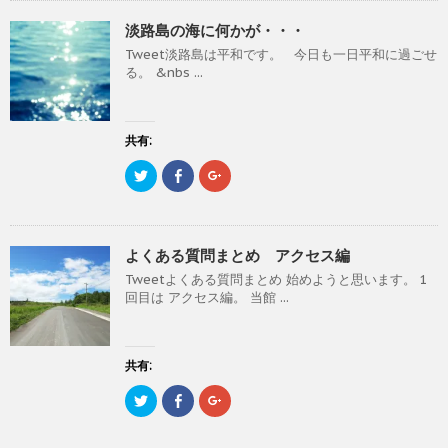
て
o
て
ウ
い
ウ
T
o
G
で
(
で
淡路島の海に何かが・・・
w
k
o
開
新
開
i
で
o
き
し
き
Tweet淡路島は平和です。 今日も一日平和に過ごせ
t
共
g
ま
い
ま
t
有
l
す
ウ
す
る。 &nbs ...
e
す
e
)
ィ
)
r
る
+
ン
で
に
で
ド
共
は
共
ウ
有
ク
有
で
(
リ
(
共有:
開
新
ッ
新
き
し
ク
し
ま
ク
F
ク
い
し
い
す
リ
a
リ
ウ
て
ウ
)
ッ
c
ッ
ィ
く
ィ
ク
e
ク
ン
だ
ン
し
b
し
ド
さ
ド
て
o
て
ウ
い
ウ
T
o
G
で
(
で
よくある質問まとめ アクセス編
w
k
o
開
新
開
i
で
o
き
し
き
Tweetよくある質問まとめ 始めようと思います。 1
t
共
g
ま
い
ま
t
有
l
す
ウ
す
回目は アクセス編。 当館 ...
e
す
e
)
ィ
)
r
る
+
ン
で
に
で
ド
共
は
共
ウ
有
ク
有
で
(
リ
(
共有:
開
新
ッ
新
き
し
ク
し
ま
ク
F
ク
い
し
い
す
リ
a
リ
ウ
て
ウ
)
ッ
c
ッ
ィ
く
ィ
ク
e
ク
ン
だ
ン
し
b
し