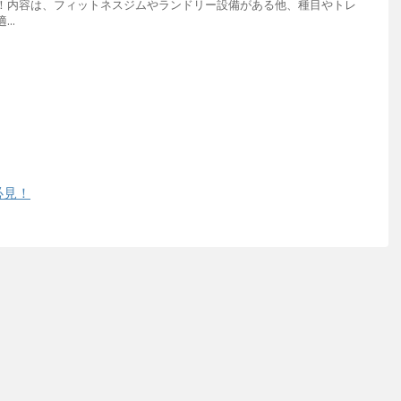
！内容は、フィットネスジムやランドリー設備がある他、種目やトレ
..
必見！