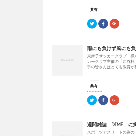
有
ク
有
き
(
リ
(
ま
新
ッ
新
す
共有:
し
ク
し
)
い
し
い
ウ
て
ウ
ク
F
ク
ィ
く
ィ
リ
a
リ
ン
だ
ン
ッ
c
ッ
ド
さ
ド
ク
e
ク
ウ
い
ウ
し
b
し
で
(
で
て
o
て
開
新
開
T
o
G
き
し
き
雨にも負けず風にも負
w
k
o
ま
い
ま
i
で
o
す
ウ
す
東舞子サッカークラブ
t
共
g
)
ィ
)
t
有
l
ン
カークラブ主催の「西谷杯
e
す
e
ド
手の皆さんはとても教育が行.
r
る
+
ウ
で
に
で
で
共
は
共
開
有
ク
有
き
(
リ
(
ま
新
ッ
新
す
共有:
し
ク
し
)
い
し
い
ウ
て
ウ
ク
F
ク
ィ
く
ィ
リ
a
リ
ン
だ
ン
ッ
c
ッ
ド
さ
ド
ク
e
ク
ウ
い
ウ
し
b
し
で
(
で
て
o
て
開
新
開
T
o
G
き
し
き
週間雑誌 DIME に
w
k
o
ま
い
ま
i
で
o
す
ウ
す
スポーツアスリートの為の 
t
共
g
)
ィ
)
t
有
l
ン