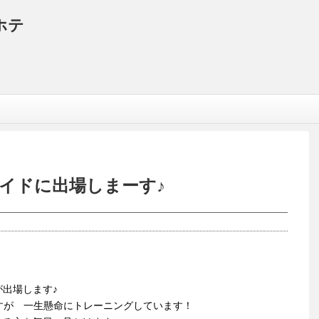
ホテ
イドに出場しまーす♪
が出場します♪
すが 一生懸命にトレーニングしています！