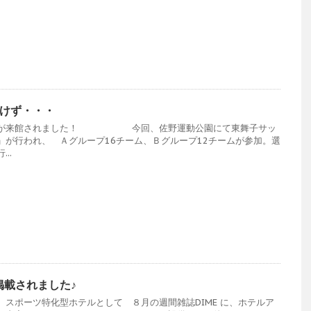
けず・・・
 様が来館されました！ 今回、佐野運動公園にて東舞子サッ
」が行われ、 Ａグループ16チーム、Ｂグループ12チームが参加。選
..
掲載されました♪
スポーツ特化型ホテルとして ８月の週間雑誌DIME に、ホテルア