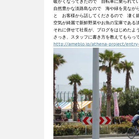
暖かくなってきたので 自転車に乗られて
自然豊かな淡路島なので 海や緑を見なが
と お客様から話してくださるので 凄く
空気が綺麗で新鮮野菜やお魚の宝庫である
それに併せて社長が、ブログをはじめたよ
さっき、スタッフに書き方を教えてもらっ
http://ameblo.jp/athena-project/entr