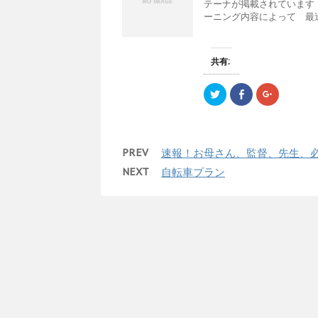
テーナが掲載されています
e
す
e
ド
ーニング内容によって 最適.
r
る
+
ウ
で
に
で
で
共
は
共
開
有
ク
有
き
(
リ
(
ま
新
ッ
新
す
共有:
し
ク
し
)
い
し
い
ウ
て
ウ
ク
F
ク
ィ
く
ィ
リ
a
リ
ン
だ
ン
ッ
c
ッ
ド
さ
ド
ク
e
ク
ウ
い
ウ
し
b
し
で
(
で
て
o
て
開
新
開
T
o
G
き
し
き
PREV
速報！お母さん、監督、先生、
w
k
o
ま
い
ま
i
で
o
す
ウ
す
t
共
g
)
ィ
)
NEXT
自転車プラン
t
有
l
ン
e
す
e
ド
r
る
+
ウ
で
に
で
で
共
は
共
開
有
ク
有
き
(
リ
(
ま
新
ッ
新
す
し
ク
し
)
い
し
い
ウ
て
ウ
ィ
く
ィ
ン
だ
ン
ド
さ
ド
ウ
い
ウ
で
(
で
開
新
開