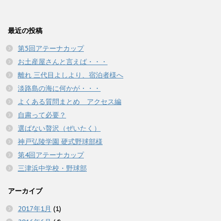
ク
e
ク
ン
だ
ン
し
b
し
ド
さ
ド
て
o
て
ウ
い
ウ
T
o
G
で
(
で
w
k
o
開
新
開
最近の投稿
i
で
o
き
し
き
t
共
g
ま
い
ま
t
有
l
す
ウ
す
第5回アテーナカップ
e
す
e
)
ィ
)
r
る
+
ン
お土産屋さんと言えば・・・
で
に
で
ド
共
は
共
ウ
有
ク
有
離れ 三代目よしより、宿泊者様へ
で
(
リ
(
開
新
ッ
新
き
淡路島の海に何かが・・・
し
ク
し
ま
い
し
い
す
よくある質問まとめ アクセス編
ウ
て
ウ
)
ィ
く
ィ
自粛って必要？
ン
だ
ン
ド
さ
ド
ウ
い
ウ
選ばない贅沢（ぜいたく）
で
(
で
開
新
開
神戸弘陵学園 硬式野球部様
き
し
き
ま
い
ま
第4回アテーナカップ
す
ウ
す
)
ィ
)
三津浜中学校・野球部
ン
ド
ウ
で
アーカイブ
開
き
ま
2017年1月
(1)
す
)