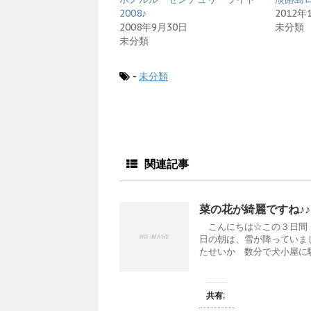
r
る
+
で
に
で
2008♪
2012年
共
は
共
2008年9月30日
未分類
有
ク
有
(
リ
(
未分類
新
ッ
新
し
ク
し
い
し
い
ウ
て
ウ
-
未分類
ィ
く
ィ
ン
だ
ン
ド
さ
ド
ウ
い
ウ
で
(
で
開
新
開
き
し
き
ま
い
ま
す
ウ
す
)
ィ
)
ン
関連記事
ド
ウ
で
開
き
菜の花が綺麗ですね♪♪
ま
す
こんにちは☆この３日間 
)
日の朝は、雪が降っていま
たせいか 数分で犬小屋に駈.
共有: