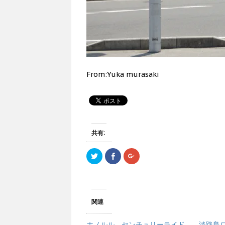
From:Yuka murasaki
共有:
ク
F
ク
リ
a
リ
ッ
c
ッ
ク
e
ク
し
b
し
て
o
て
T
o
G
w
k
o
関連
i
で
o
t
共
g
t
有
l
e
す
e
ホノルル センチュリーライド
淡路島ロ