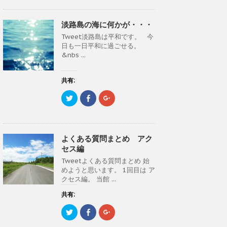
ク
e
ク
ン
だ
ン
し
b
し
ド
さ
ド
て
o
て
ウ
い
ウ
T
o
G
で
(
で
淡路島の海に何かが・・・
w
k
o
開
新
開
i
で
o
き
し
き
Tweet淡路島は平和です。 今
t
共
g
ま
い
ま
t
有
l
す
ウ
す
日も一日平和に過ごせる。
e
す
e
)
ィ
)
&nbs ...
r
る
+
ン
で
に
で
ド
共
は
共
ウ
有
ク
有
で
(
リ
(
共有:
開
新
ッ
新
き
し
ク
し
ま
ク
F
ク
い
し
い
す
リ
a
リ
ウ
て
ウ
)
ッ
c
ッ
ィ
く
ィ
ク
e
ク
ン
だ
ン
し
b
し
ド
さ
ド
て
o
て
ウ
い
ウ
T
o
G
で
(
で
よくある質問まとめ アク
w
k
o
開
新
開
i
で
o
き
し
き
セス編
t
共
g
ま
い
ま
t
有
l
す
ウ
す
Tweetよくある質問まとめ 始
e
す
e
)
ィ
)
めようと思います。 1回目は ア
r
る
+
ン
で
に
で
ド
クセス編。 当館 ...
共
は
共
ウ
有
ク
有
で
(
リ
(
共有:
開
新
ッ
新
き
し
ク
し
ま
ク
F
ク
い
し
い
す
リ
a
リ
ウ
て
ウ
)
ッ
c
ッ
ィ
く
ィ