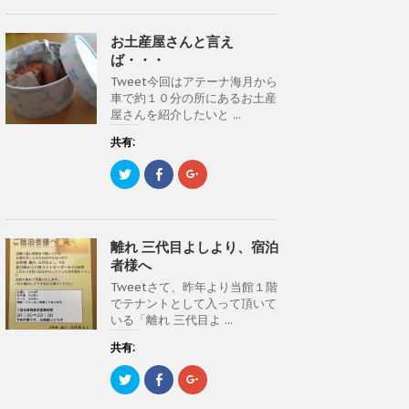
し
b
し
て
o
て
T
o
G
お土産屋さんと言え
w
k
o
i
で
o
ば・・・
t
共
g
t
有
l
Tweet今回はアテーナ海月から
e
す
e
車で約１０分の所にあるお土産
r
る
+
で
に
で
屋さんを紹介したいと ...
共
は
共
有
ク
有
(
リ
(
共有:
新
ッ
新
し
ク
し
ク
F
ク
い
し
い
リ
a
リ
ウ
て
ウ
ッ
c
ッ
ィ
く
ィ
ク
e
ク
ン
だ
ン
し
b
し
ド
さ
ド
て
o
て
ウ
い
ウ
T
o
G
で
(
で
離れ 三代目よしより、宿泊
w
k
o
開
新
開
i
で
o
き
し
き
者様へ
t
共
g
ま
い
ま
t
有
l
す
ウ
す
Tweetさて、昨年より当館１階
e
す
e
)
ィ
)
でテナントとして入って頂いて
r
る
+
ン
で
に
で
ド
いる「離れ 三代目よ ...
共
は
共
ウ
有
ク
有
で
(
リ
(
共有:
開
新
ッ
新
き
し
ク
し
ま
ク
F
ク
い
し
い
す
リ
a
リ
ウ
て
ウ
)
ッ
c
ッ
ィ
く
ィ