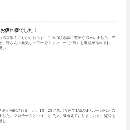
宿お疲れ様でした！
台風直撃？にもかかわらず、ご宿泊頂き誠に有難う御座いました。当
が、皆さんの元気なパワーで？マンニー（4号）も進路が逸れそれ
...
さまが来館されました。10／28アスパ五色でTASAKIペルーレFCとの
ました。プロチームということで少し身構えておりましたが、監督を
...