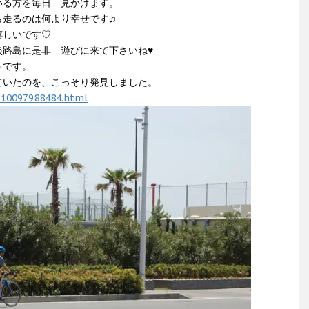
いる方を毎日 見かけます。
ら走るのは何より幸せです♫
嬉しいです♡
淡路島に是非 遊びに来て下さいね♥
うです。
ていたのを、こっそり発見しました。
y-10097988484.html