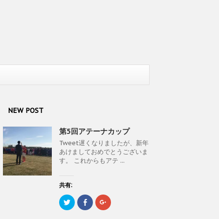
NEW POST
第5回アテーナカップ
Tweet遅くなりましたが、新年
あけましておめでとうございま
す。 これからもアテ ...
共有:
ク
F
ク
リ
a
リ
ッ
c
ッ
ク
e
ク